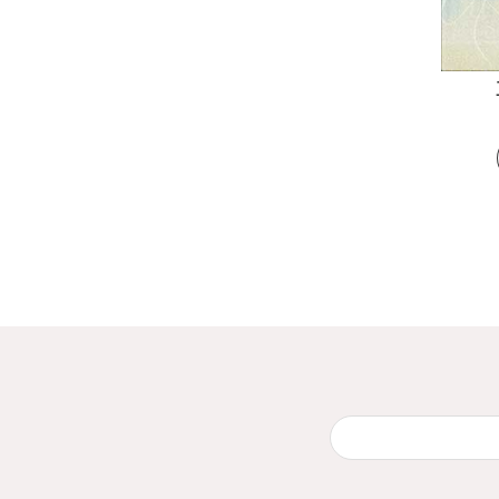
יר
חי
₪59.