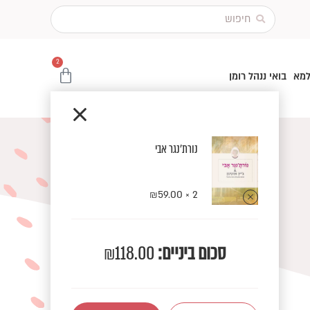
Search
...
2
עגלת
למא
בואי ננהל רומן
קניות
נורת’נגר אבי
₪
59.00
2 ×
סכום ביניים:
118.00
₪