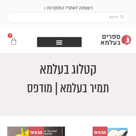
ילוג
רשומ/ה לאתר? התחברות >
תוכן
Search
...
0
עגלת
קניות
קטלוג בעלמא
תמיר בעלמא | מודפס
מבצע!
מבצע!