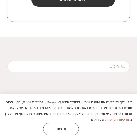
Search
...
לידיעתך, באתר זה אנו עושים שימוש בקובצי מידע ("Cookies") למטרות שונות, ובהן שיפור
הוקם ב ❤ על ידי –
לימונדה 2.0
חוויית המשתמש, ניתוח שימוש באתר והתאמת פרסום אישי עבורך. המשך הגלישה באתר
תנאי שימוש באתר
מהווה הסכמה לשימוש בקובצי מידע אלו, כמפורט במדיניות הפרטיות. למידע נוסף ניתן לעיין
–
פיתוח חנויות ואתרי תוכן
2026 © ספרים בעלמא || כל
מדיניות פרטיות
ב-
מדיניות הפרטיות
של האתר.
|
|
הזכויות שמורות
הצהרת נגישות
אישור