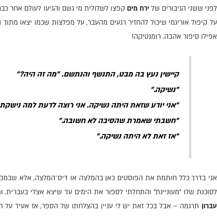
פני ששני הגיבורים של
ירח מים
קפצו לשלולית מי גשם והגיעו לעולם אחר כ
ל קיפול אוריגמי שיכול להחזיר רגעים מהעבר, על מפלצות שכמו יצאו מתוך
ה
אפילו סיפור אהבה. רומנטיקה!
קיישין נעץ בה מבט, התנשף והנתשם. "מה זה היה?"
"נשיקה."
"אני יודע שזאת היתה נשיקה. אני רוצה לדעת למה נישקת 
"חשבתי שאמרת שהסיבה לא חשובה."
"אז זאת לא היתה נשיקה."
אני בדרך כלל חותמת את הפוסטים כאן בהמלצה או דיס־המלצה, אלא שבמק
סוכנת שלו "מעוניינת" והתחלתי לספור את הימים עד שיצא אצלי בעברית. ומכ
עברון
תרגמה – אבל בכל זאת יש לי עניין בהצלחתו של הספר, אז אעיד על ה