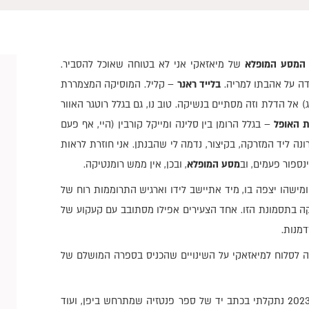
המסע המופלא
של מיאזאקי אני לא בטוחה שאוכל להסביר.
דה על אהבתו למריה.
בלייד ראנר
– קליל. המוסיקה המצמררת
) אל הדלת וזה מסתיים בנשיקה. טוב נו, גם בגלל רוטגר האוור
 האופל
– בגלל הרומן בין סלינה ומייקל קורבין (היי, אף פעם
נה ליד המזרקה, בקיצור, נדמה לי שהבנתן. אני חוזרת לראות
נספור פעמים, וב
מסע המופלא
, ובכן, אין ממש רומנטיקה.
מישהו יצפה בו, מיד אתיישב לידו וארגיש התרוממות רוח של
קה בתסמונת הזו. אחד הצעירים אפילו מסתובב עם קעקוע של
דמנות.
 לסלוח למיאזאקי על השינויים שהכניס בספרה המושלם של
ולמה אני מספרת בכלל על חיבתי למיאזאקי? משום שאיפה שהוא בתחילת 2023 נתקלתי בכתב יד של ספר פנטזיה שמתרחש ביפן, ועוד