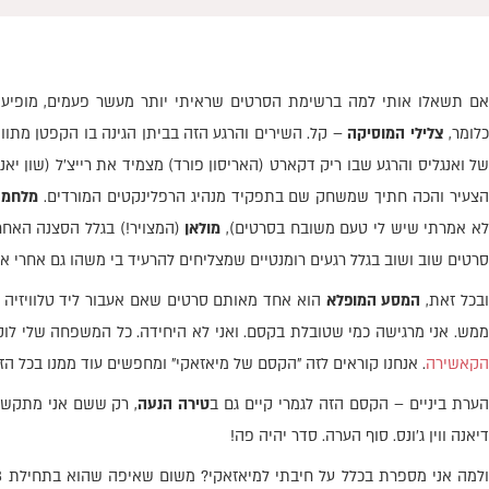
ם תשאלו אותי למה ברשימת הסרטים שראיתי יותר מעשר פעמים, מופיע
לומר,
צלילי המוסיקה
– קל. השירים והרגע הזה בביתן הגינה בו הקפטן מתוו
של ואנגליס והרגע שבו ריק דקארט (האריסון פורד) מצמיד את רייצ'ל (שון יאנג
צעיר והכה חתיך שמשחק שם בתפקיד מנהיג הרפלינקטים המורדים.
מלחמת
א אמרתי שיש לי טעם משובח בסרטים),
מולאן
(המצויר!) בגלל הסצנה האחרו
סרטים שוב ושוב בגלל רגעים רומנטיים שמצליחים להרעיד בי משהו גם אחרי אי
בכל זאת,
המסע המופלא
הוא אחד מאותם סרטים שאם אעבור ליד טלוויזיה ו
ממש. אני מרגישה כמי שטובלת בקסם. ואני לא היחידה. כל המשפחה שלי לו
הקאשירה
. אנחנו קוראים לזה "הקסם של מיאזאקי" ומחפשים עוד ממנו בכל הז
ערת ביניים – הקסם הזה לגמרי קיים גם ב
טירה הנעה
, רק ששם אני מתקשה
דיאנה ווין ג'ונס. סוף הערה. סדר יהיה פה!