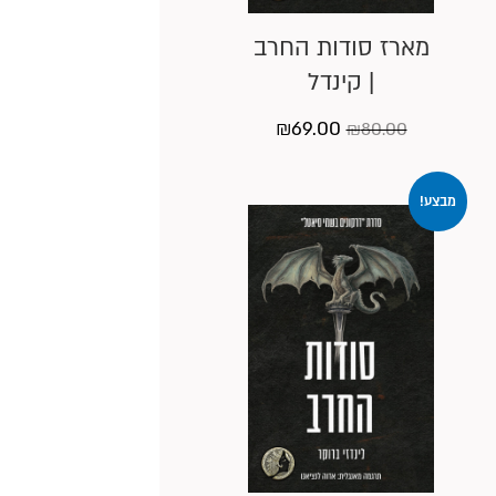
מארז סודות החרב
| קינדל
המחיר
המחיר
₪
69.00
₪
80.00
המקורי
הנוכחי
היה:
הוא:
מבצע!
₪69.00.
₪80.00.