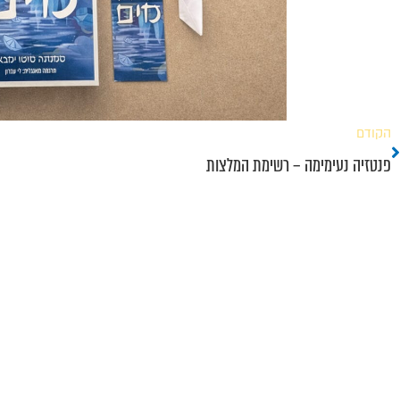
הקודם
ודם
פנטזיה נעימימה – רשימת המלצות