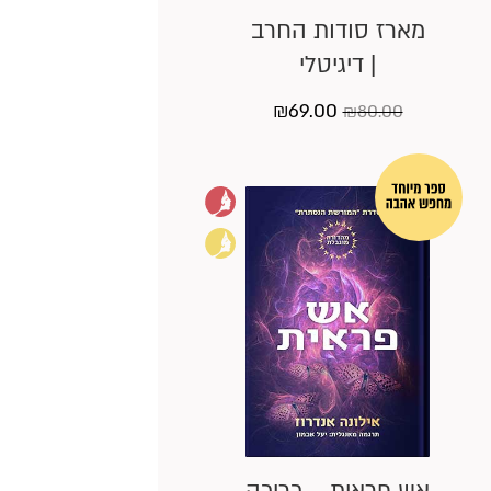
מארז סודות החרב
| דיגיטלי
המחיר
המחיר
₪
69.00
₪
80.00
המקורי
הנוכחי
היה:
הוא:
₪69.00.
₪80.00.