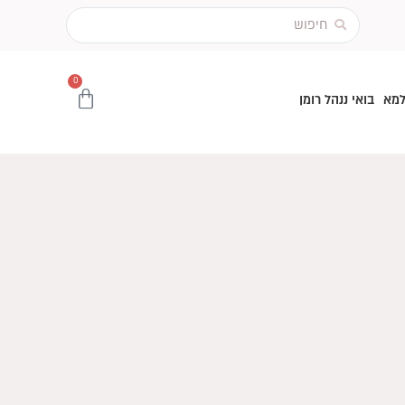
Search
...
0
עגלת
למא
בואי ננהל רומן
קניות