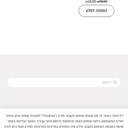
₪
45.00
₪
98.00
הוספה לסל
Search
...
לידיעתך, באתר זה אנו עושים שימוש בקובצי מידע ("Cookies") למטרות שונות, ובהן שיפור
הוקם ב ❤ על ידי –
לימונדה 2.0
חוויית המשתמש, ניתוח שימוש באתר והתאמת פרסום אישי עבורך. המשך הגלישה באתר
תנאי שימוש באתר
מהווה הסכמה לשימוש בקובצי מידע אלו, כמפורט במדיניות הפרטיות. למידע נוסף ניתן לעיין
–
פיתוח חנויות ואתרי תוכן