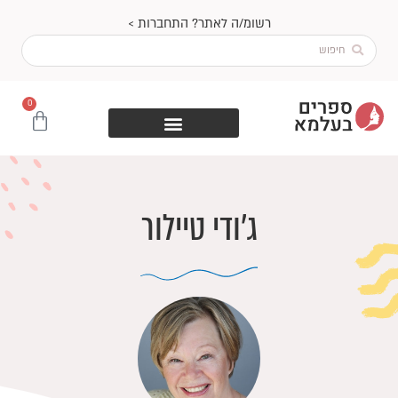
ילוג
רשומ/ה לאתר? התחברות >
תוכן
Search
...
0
עגלת
קניות
ג׳ודי טיילור