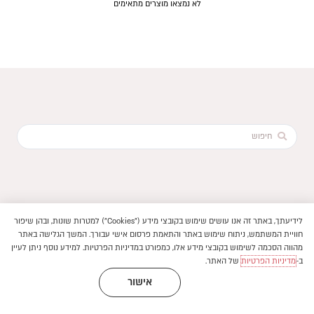
לא נמצאו מוצרים מתאימים
Search
...
לידיעתך, באתר זה אנו עושים שימוש בקובצי מידע ("Cookies") למטרות שונות, ובהן שיפור
הוקם ב ❤ על ידי –
לימונדה 2.0
חוויית המשתמש, ניתוח שימוש באתר והתאמת פרסום אישי עבורך. המשך הגלישה באתר
תנאי שימוש באתר
–
פיתוח חנויות ואתרי תוכן
מהווה הסכמה לשימוש בקובצי מידע אלו, כמפורט במדיניות הפרטיות. למידע נוסף ניתן לעיין
2026 © ספרים בעלמא || כל
מדיניות פרטיות
|
|
ב-
מדיניות הפרטיות
של האתר.
הזכויות שמורות
הצהרת נגישות
אישור