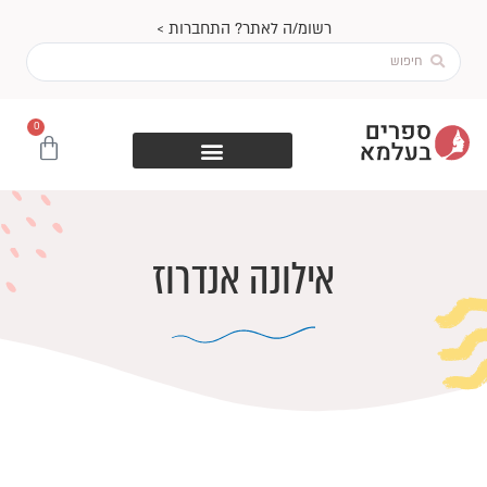
ילוג
רשומ/ה לאתר? התחברות >
תוכן
Search
...
0
עגלת
קניות
אילונה אנדרוז