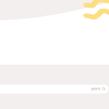
Searc
..