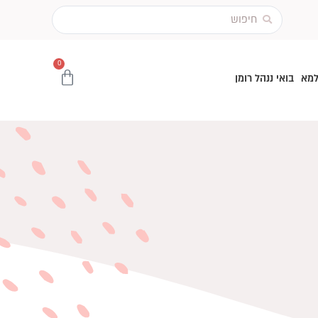
Search
...
0
עגלת
למא
בואי ננהל רומן
קניות