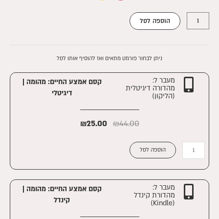
כמות
₪45.00.
₪98.00.
הוספה לסל
של
קסם
אמצע
החיים:
ניתן לבחור פורמט מתאים ואז להוסיף אותו לסל
מהומה
מעבר ל:
קסם אמצע החיים: מהומה |
מהדורה דיגיטלית
דיגיטלי
(הליקון)
₪
25.00
₪
44.00
כמות
הוספה לסל
של
קסם
אמצע
החיים:
מעבר ל:
קסם אמצע החיים: מהומה |
מהדורת קינדל
מהומה
קינדל
(Kindle)
|
דיגיטלי