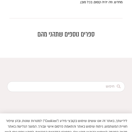
מחדש. וזה יהיה קסום. בכל מובן.
ספרים נוספים שתהני מהם
Search
...
לידיעתך, באתר זה אנו עושים שימוש בקובצי מידע ("Cookies") למטרות שונות, ובהן שיפור
הוקם ב ❤ על ידי –
לימונדה 2.0
חוויית המשתמש, ניתוח שימוש באתר והתאמת פרסום אישי עבורך. המשך הגלישה באתר
תנאי שימוש באתר