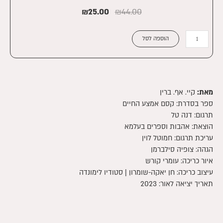
₪
25.00
₪
44.00
כמות
הוספה לסל
של
קסם
אמצע
החיים:
מהומה
מאת:
קיי. אף. ברין
|
ספר בסדרת:
קסם אמצע החיים
קינדל
תרגום: דנה טל
הוצאת: אהבות וספרים בעלמא
עריכת תרגום: חמוטל לוין
הגהה: צופיה סילברמן
איור כריכה: עומרי קורש
עיצוב כריכה: חן יאקה-שומרון | סטודיו לימונדה
תאריך יציאה לאור: 2023