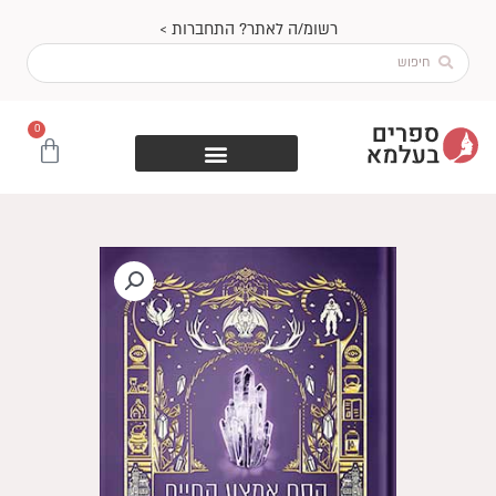
ילוג
רשומ/ה לאתר? התחברות >
תוכן
Search
...
0
עגלת
קניות