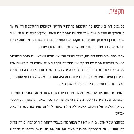
תקציר:
לפעמים החיים נותנים לך הזדמנות להתחיל מחדש. לפעמים ההזדמנות הזו מגיעה
כשבעלך זה עשרים שנה אורז תיק ובו התחתונים שאת עצמך גיהצת לו ועוזב, שניה
אחרי שהבן המשותף שלכם שהשקעת את עשרים השנים האלה בגידולו נוסע ללמוד
בקולג'. אבל הזדמנות זו הזדמנות, ואין לי שום כוונה לבזבז אותה.
אחרי כמה ימים בבית ההורים, בערך בשלב שבו אני מגלה שאבא שלי פיתח התנגדות
רגשית ללבישת תחתונים בבוקר, אני מחליטה לקבל הצעת עבודה קצת משונה אבל
לא לגמרי בלתי שגרתית ועוברת לגור בעיירה זעירה למרגלות הרי הסיירה כדי לטפל
בבית בן מאות שנים שביקרתי בו כילדה. הוא היה מוזר כבר אז, אבל חיבבתי אותו, וחוץ
מזה – מדובר במשהו זמני. זה יהיה רק לזמן קצר.
כלומר זו התוכנית עד שאני מגלה מה הבית הזה באמת ולמה מסוגלים תושביה
המשונים של העיירה הקטנה בה הוא נמצא, וזה עוד לפני שאמרתי משהו על אוסטין
סטיל, האלפא של המקום. אלפא. לא מילה שיצא לי להשתמש בה כשגרתי בלוס
אנג'לס.
מסתבר שגיל ארבעים הוא לא גיל מבוגר מדי בשביל להתחיל הרפתקה, כי זה בדיוק
מה שאני עושה. הרפתקה מסוכנת מאוד שתשנה את חיי לנצח. הזדמנות להתחיל