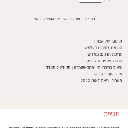
קסם
בשולי
הדרך
ניתן לבחור פורמט מתאים ואז להוסיף אותו לסל
|
קינדל
תרגום: יעל אכמון
הוצאת: ספרים בעלמא
עריכת תרגום: מורן שין
הגהה: צופיה סילברמן
עיצוב כריכה: חן יאקה-שומרון | סטודיו לימונדה
איור: עומרי קורש
תאריך יציאה לאור: 2022
תקציר: