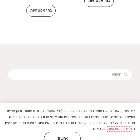
בחר אפשרויות
בחר אפשרויות
Search
...
לידיעתך, באתר זה אנו עושים שימוש בקובצי מידע ("Cookies") למטרות שונות, ובהן שיפור
הוקם ב ❤ על ידי –
לימונדה 2.0
חוויית המשתמש, ניתוח שימוש באתר והתאמת פרסום אישי עבורך. המשך הגלישה באתר
תנאי שימוש באתר
מהווה הסכמה לשימוש בקובצי מידע אלו, כמפורט במדיניות הפרטיות. למידע נוסף ניתן לעיין
–
פיתוח חנויות ואתרי תוכן
2026 © ספרים בעלמא || כל
מדיניות פרטיות
ב-
מדיניות הפרטיות
של האתר.
|
|
הזכויות שמורות
הצהרת נגישות
אישור