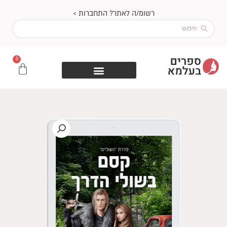
ילוג
רשומ/ה לאתר? התחברות >
תוכן
Search
...
0
עגלת
קניות