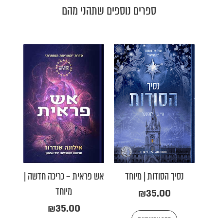
ספרים נוספים שתהני מהם
למוצר
למוצר
זה
זה
יש
יש
מספר
מספר
סוגים.
סוגים.
ניתן
ניתן
לבחור
לבחור
את
את
האפשרויות
האפשרויות
בעמוד
בעמוד
המוצר
המוצר
נסיך הסודות | מיוחד
אש פראית – כריכה חדשה |
מיוחד
₪
35.00
₪
35.00