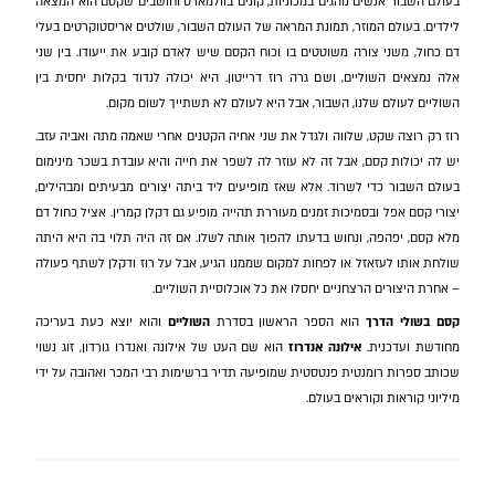
בעולם השבור אנשים נוהגים במכוניות, קונים בוולמארט וחושבים שקסם הוא המצאה
לילדים. בעולם המוזר, תמונת המראה של העולם השבור, שולטים אריסטוקרטים בעלי
דם כחול, משני צורה משוטטים בו וכוח הקסם שיש לאדם קובע את ייעודו. בין שני
אלה נמצאים השוליים, ושם גרה רוז דרייטון. היא יכולה לנדוד בקלות יחסית בין
השוליים לעולם שלנו, השבור, אבל היא לעולם לא תשתייך לשום מקום.
רוז רק רוצה שקט, שלווה ולגדל את שני אחיה הקטנים אחרי שאמה מתה ואביה עזב.
יש לה יכולות קסם, אבל זה לא עוזר לה לשפר את חייה והיא עובדת בשכר מינימום
בעולם השבור כדי לשרוד. אלא שאז מופיעים ליד ביתה יצורים מבעיתים ומבהילים,
יצורי קסם אפל ובסמיכות זמנים מעוררת תהייה מופיע גם דקלן קמרין. אציל כחול דם
מלא קסם, יפהפה, ונחוש בדעתו להפוך אותה לשלו. אם זה היה תלוי בה היא היתה
שולחת אותו לעזאזל או לפחות למקום שממנו הגיע, אבל על רוז ודקלן לשתף פעולה
– אחרת היצורים הרצחניים יחסלו את כל אוכלוסיית השוליים.
קסם בשולי הדרך
הוא הספר הראשון בסדרת
השוליים
והוא יוצא כעת בעריכה
מחודשת ועדכנית.
אילונה אנדרוז
הוא שם העט של אילונה ואנדרו גורדון, זוג נשוי
שכותב ספרות רומנטית פנטסטית שמופיעה תדיר ברשימות רבי המכר ואהובה על ידי
מיליוני קוראות וקוראים בעולם.