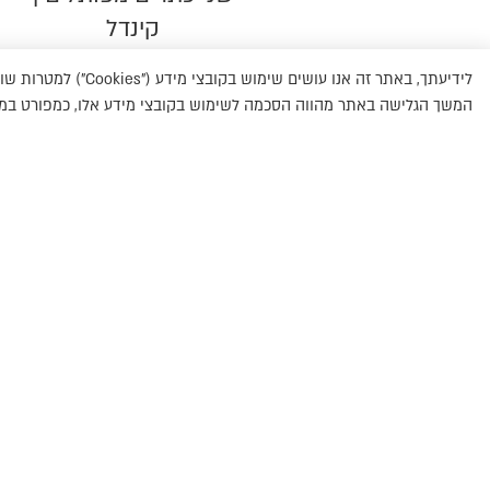
קינדל
₪
25.00
₪
44.00
לידיעתך, באתר זה אנו
המשך הגלישה באתר מהווה הסכמה לשימוש בקובצי מידע אלו, כמפורט במדיני
Searc
..
תנאי שימוש באתר
מדיניות פרטיות
|
2026 © ספרים בעלמא || כל
הזכויות שמורות
הצהרת נגישות
|