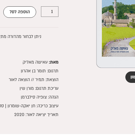
של
היה:
הוא
הוספה לסל
ארצנו
00.
₪44.00.
הירוקה
והנעימה
ניתן לבחור מהדורה מתא
|
גרסת
קינדל
מאת:
עאישה מאליק
תרגום: תומר בן אהרון
ון
הוצאת: תמיר // הוצאה לאור
עריכת תרגום: מורן שין
הגהה: צופיה סילברמן
עיצוב כריכה: חן יאקה-שומרון | סט
תאריך יציאה לאור: 2020