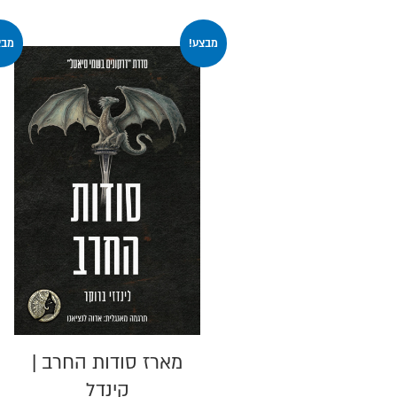
מבצע!
מבצ
מארז סודות החרב |
קינדל