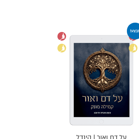
בצע!
על דם ואור | קינדל