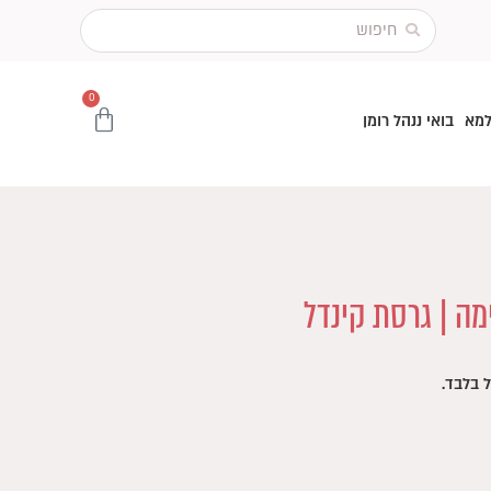
Search
...
0
עגלת
למא
בואי ננהל רומן
קניות
מה | גרסת קינדל
 בלבד.
יר
כחי