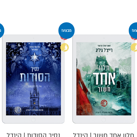
ע!
מבצע!
מ
חלון אחד חשוך | קינדל
נסיך הסודות | קינדל