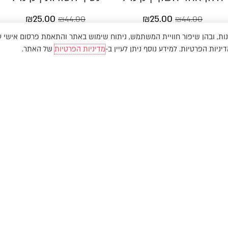
₪
25.00
₪
25.00
₪
44.00
₪
44.00
 עושים שימוש בקובצי מידע ("Cookies") למטרות שונות, ובהן שיפור חוויית המשתמש, ניתוח שימוש באתר והתאמת פרסום איש
ות הפרטיות. למידע נוסף ניתן לעיין ב-
מדיניות הפרטיות
של האתר.
הוקם ב ❤ על ידי –
לימונדה 2.0
–
פיתוח חנויות ואתרי 