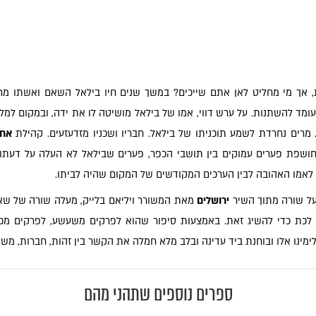
 אך מי מחליט לאן אתם שייכים? במשך שנים חיו בילאל השאם ואשתו מרי
 עומד להשתנות. על ערש דווי, אמו של בילאל מושיטה לו את ידה, ובמקום למ
. מרים נחרדת לשמע תוכניתו של בילאל. חבריו ושכניו מזדעזעים. קהילת
אחר
שפת פערים עמוקים בין תושבי הכפר, פערים שבילאל לא העלה על דעתו, ו
ת לאמו האהובה לבין הערכים המקודשים של המקום שהיה לביתו.
על שורה מתוך השיר
ירושלים
מאת המשורר ויליאם בלייק, מעלה שורה של שאלו
יק לכת כדי להשיג זאת. באמצעות סיפור שהוא לפרקים משעשע, לפרקים מכ
ימינו אלו ובוחנת ביד עדינה ובלב מלא חמלה את הקשר בין זהות, חברות, מש
ספרים נוספים שתהני מהם