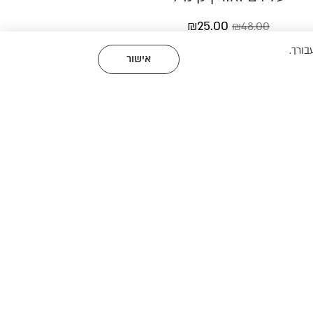
₪
25.00
₪
48.00
י עבורך.
אישור
תוכן