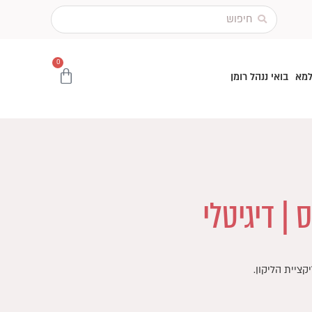
Search
...
0
עגלת
למא
בואי ננהל רומן
קניות
 | דיגיטלי
קציית הליקון.