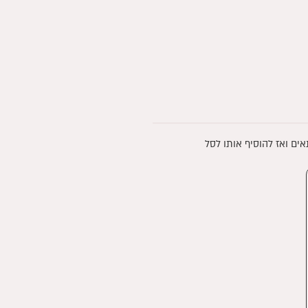
אים ואז להוסיף אותו לסל
ר
חי
₪59