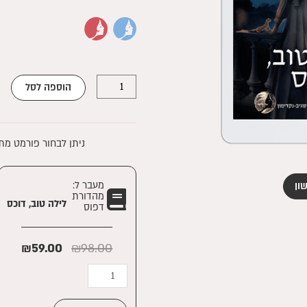
כמות
של
הוספה לסל
לילה
טוב,
דוכס
ניתן לבחור פורמט מת
|
דיגיטלי
מעבר ל:
ון
מהדורת
לילה טוב, דוכס
דפוס
המחיר
המחי
₪
59.00
₪
98.00
המקורי
הנוכ
כמות
היה:
הוא:
של
.00.
₪98.00.