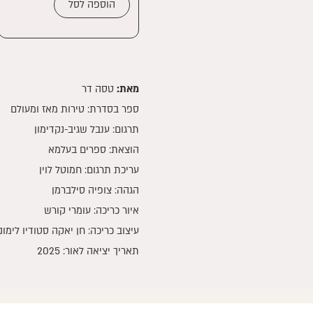
לילה
הוספה לסל
טוב,
דוכס
מאת:
טסה דר
ספר בסדרת:
טירות מאז ומעולם
תרגום: ענבל שגיב-נקדימון
הוצאת: ספרים בעלמא
עריכת תרגום: חמוטל לוין
הגהה: צופיה סילברמן
איור כריכה: עומרי קורש
עיצוב כריכה: חן יאקה סטודיו לימונ
תאריך יציאה לאור: 2025