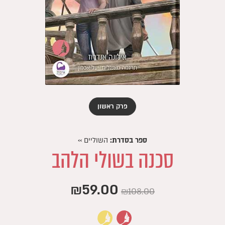
פרק ראשון
ספר בסדרת:
השוליים
››
סכנה בשולי הלהב
המחיר
המחיר
₪
59.00
₪
108.00
המקורי
הנוכחי
היה:
הוא: