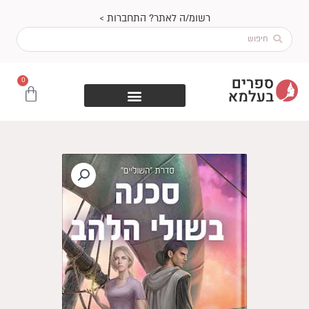
ילוג
רשומ/ה לאתר? התחברות >
תוכן
Search
...
0
עגלת
קניות