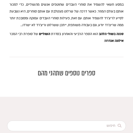
במסע חשאי להשמיד את סוחרי העבדים שחוטפים אנשים מהשוליים, כדי למכור
אותם בעולם המוזר. כאשר דרכה של שרלוט מצטלבת עם אותם סוחרים, היא נשבעת
לסייע לריצ'רד להשמיד אותם. עם זאת, פעילות סוחרי העבדים עמוקה ומסובכת יותר
ממה שריצ'רד יודע, וגם בעבודה משותפת, ייתכן ששרלוט וריצ'רד לא ישרדו…
סכנה בשולי הלהב
הוא הספר הרביעי והאחרון בסדרת
השוליים
של סופרת רבי המכר
אילונה אנדרוז
.
ספרים נוספים שתהני מהם
Search
...