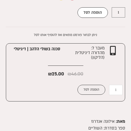
כמות
₪59.00.
₪108.00.
הוספה לסל
של
סכנה
בשולי
הלהב
ניתן לבחור פורמט מתאים ואז להוסיף אותו לסל
מעבר ל:
סכנה בשולי הלהב | דיגיטלי
מהדורה דיגיטלית
(הליקון)
₪
25.00
₪
46.00
כמות
הוספה לסל
של
סכנה
בשולי
הלהב
|
מאת:
אילונה אנדרוז
דיגיטלי
ספר בסדרת:
השוליים