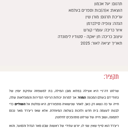
תרגום: יעל אכמון
הוצאת: א(ה)בות וספרים בעלמא
עריכת תרגום: מורן שין
הגהה: צופיה סילברמן
איור כריכה: עומרי קורש
עיצוב כריכה: חן יאקה - סטודיו לימונדה
תאריך יציאה לאור: 2025
תקציר:
שרלוט דה־ניי היא אצילה במלוא מובן המילה, בת למשפחה עתיקת יומין של
כחולי־דם בעולם המכונה
המוזר
. אך למרות יכולות הריפוי הנדירות והמופלאות שלה,
חייה עד כה נשאו רק כאב. לאחר שנישואיה מתפוררים, היא נמלטת אל
השוליים
כדי
לבנות לעצמה בית חדש ולזכות בשלווה המיוחלת. אלא שאז ריצ'רד מאר נכנס
לתמונה, ושוב חייה של שרלוט מתהפכים לחלוטין.
ריצ'רד הוא סייף שאין שני לו, יורש עתידי של ראשות שבט מאר הגדול והסוער, והוא