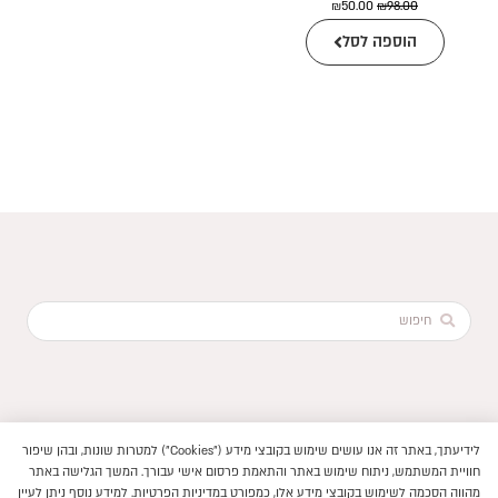
המחיר
המחיר
₪
50.00
₪
98.00
המקורי
הנוכחי
הוספה לסל
היה:
הוא:
₪50.00.
₪98.00.
Search
...
לידיעתך, באתר זה אנו עושים שימוש בקובצי מידע ("Cookies") למטרות שונות, ובהן שיפור
הוקם ב ❤ על ידי –
לימונדה 2.0
חוויית המשתמש, ניתוח שימוש באתר והתאמת פרסום אישי עבורך. המשך הגלישה באתר
תנאי שימוש באתר
מהווה הסכמה לשימוש בקובצי מידע אלו, כמפורט במדיניות הפרטיות. למידע נוסף ניתן לעיין
–
פיתוח חנויות ואתרי תוכן