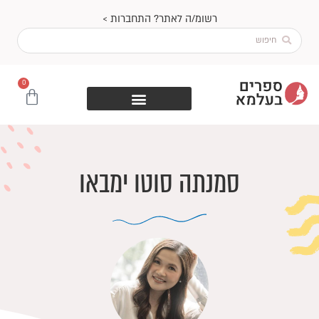
ילוג
רשומ/ה לאתר? התחברות >
תוכן
Search
...
0
עגלת
קניות
סמנתה סוטו ימבאו