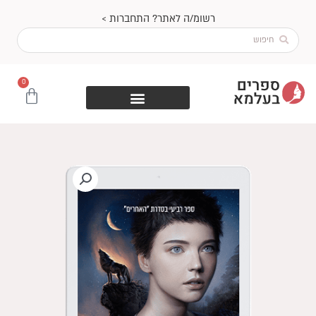
ילוג
רשומ/ה לאתר? התחברות >
תוכן
Search
...
0
עגלת
קניות