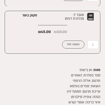
חקוק
בעור
|
מעבר ל:
חקוק בעור
מהדורת דפוס
קינדל
₪
45.00
₪
118.00
כמות
הוספה לסל
של
חקוק
בעור
מאת:
אן בישופ
ספר בסדרת:
האחרים
תרגום: אדלה הרמתי
הוצאת: ספרים בעלמא
עריכת תרגום: חמוטל לוין
הגהה: צופיה סילברמן
איור כריכה: עומרי קורש