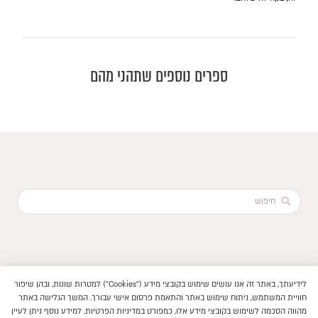
ספרים נוספים שתהני מהם
Search
...
לידיעתך, באתר זה אנו עושים שימוש בקובצי מידע ("Cookies") למטרות שונות, ובהן שיפור
הוקם ב ❤ על ידי –
לימונדה 2.0
חוויית המשתמש, ניתוח שימוש באתר והתאמת פרסום אישי עבורך. המשך הגלישה באתר
תנאי שימוש באתר
מהווה הסכמה לשימוש בקובצי מידע אלו, כמפורט במדיניות הפרטיות. למידע נוסף ניתן לעיין
–
פיתוח חנויות ואתרי תוכן
2026 © ספרים בעלמא || כל