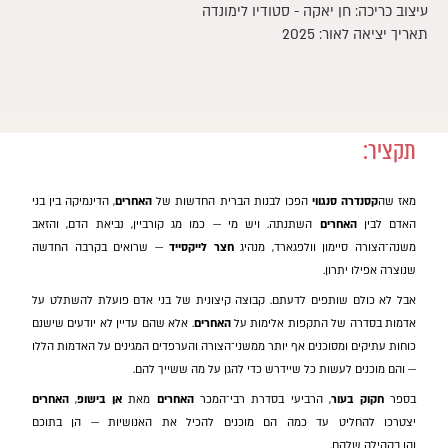
עיצוב כריכה: חן יאקה - סטודיו לימונדה
תאריך יציאה לאור: 2025
תקציר:
מאז שה
קסנדרה סנגווי
הפכו לבנות הברית החדשות של
האחרים
, הדינמיקה בין בני
האדם לבין
האחרים
השתנתה. ויש מי — כמו מג קורביין, נביאת הדם, והזאב
משנה־הצורה סיימון וולפגארד, מנהיג
חצר לייקסייד
— שרואים בקרבה החדשה
שנוצרה אפילו יתרון.
אבל לא כולם שותפים לדעתם. קבוצה קיצונית של בני אדם פועלת להשתלט על
אדמות בסדרה של התקפות אלימות על
האחרים
. אלא שהם עדיין לא יודעים שישנם
כוחות עתיקים ומסוכנים אף יותר ממשני־הצורה והערפדים המגינים על האדמות הללו
— והם מוכנים לעשות כל שיידרש כדי להגן על מה ששייך להם.
בספר
חקוק בעור
, הרביעי בסדרת רבי־המכר
האחרים
מאת
אן בישופ
,
האחרים
יצטרכו להחליט עד כמה הם מוכנים להכיל את האנושיות — הן בתוכם
והן בקהילה שלהם.