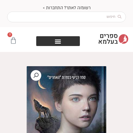
ילוג
רשומ/ה לאתר? התחברות >
תוכן
Search
...
0
עגלת
קניות