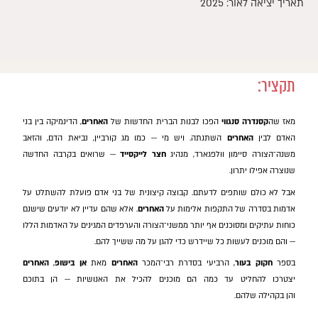
תאריך יציאה לאור: 2025
תקציר:
מאז שה
קסנדרה סנגווי
הפכו לבנות הברית החדשות של
האחרים
, הדינמיקה בין בני
האדם לבין
האחרים
השתנתה. ויש מי — כמו מג קורביין, נביאת הדם, והזאב
משנה־הצורה סיימון וולפגארד, מנהיג
חצר לייקסייד
— שרואים בקרבה החדשה
שנוצרה אפילו יתרון.
אבל לא כולם שותפים לדעתם. קבוצה קיצונית של בני אדם פועלת להשתלט על
אדמות בסדרה של התקפות אלימות על
האחרים
. אלא שהם עדיין לא יודעים שישנם
כוחות עתיקים ומסוכנים אף יותר ממשני־הצורה והערפדים המגינים על האדמות הללו
— והם מוכנים לעשות כל שיידרש כדי להגן על מה ששייך להם.
בספר
חקוק בעור
, הרביעי בסדרת רבי־המכר
האחרים
מאת
אן בישופ
,
האחרים
יצטרכו להחליט עד כמה הם מוכנים להכיל את האנושיות — הן בתוכם
והן בקהילה שלהם.