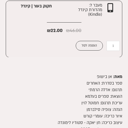
|
מעבר ל:
חקוק בעור | קינדל
מהדורת קינדל
דיגיטלי
(Kindle)
₪
22.00
₪
46.00
כמות
הוספה לסל
של
חקוק
בעור
|
קינדל
מאת:
אן בישופ
ספר בסדרת:
האחרים
תרגום: אדלה הרמתי
הוצאת: ספרים בעלמא
עריכת תרגום: חמוטל לוין
הגהה: צופיה סילברמן
איור כריכה: עומרי קורש
עיצוב כריכה: חן יאקה - סטודיו לימונדה