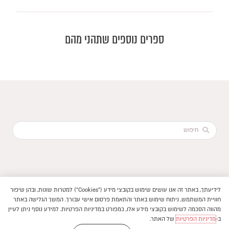
ספרים נוספים שתהני מהם
Search
...
לידיעתך, באתר זה אנו עושים שימוש בקובצי מידע ("Cookies") למטרות שונות, ובהן שיפור
הוקם ב ❤ על ידי –
לימונדה 2.0
חוויית המשתמש, ניתוח שימוש באתר והתאמת פרסום אישי עבורך. המשך הגלישה באתר
תנאי שימוש באתר
מהווה הסכמה לשימוש בקובצי מידע אלו, כמפורט במדיניות הפרטיות. למידע נוסף ניתן לעיין
–
פיתוח חנויות ואתרי תוכן
2026 © ספרים בעלמא || כל
מדיניות פרטיות
ב-
מדיניות הפרטיות
של האתר.
|
|
הזכויות שמורות